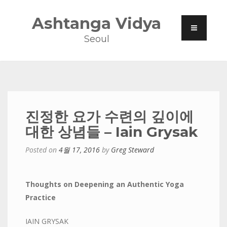
Ashtanga Vidya
Seoul
진정한 요가 수련의 깊이에
대한 상념들 – Iain Grysak
Posted on
4월 17, 2016
by
Greg Steward
Thoughts on Deepening an Authentic Yoga
Practice
IAIN GRYSAK