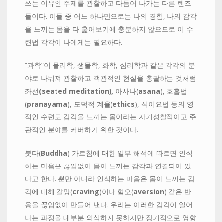
쓰는 이유인 주제를 관찰하고 다듬어 나가는 다른 렌즈
들이다. 이들 중 어느 하나만으로는 나의 경험, 나의 감각
을 느끼는 몸을 다 훑어보기에 충분하지 않으므로 이 수
련법 각각이 나에게는 필요하다.
“과학”이 물리학, 생물학, 화학, 심리학과 같은 각각의 분
야로 나눠져 관찰하고 객관적인 현실을 총괄하는 것처럼
좌선
(seated meditation),
아사나(
asana
), 호흡법
(
pranayama
), 도덕적 계율(
ethics
), 식이요법 등의 영
적인 수련도 감각을 느끼는 몸이라는 자기성찰적이고 주
관적인 분야를 커버하기 위한 것이다.
붓다(
Buddha
) 가르침에 대한 일부 해석에 따르면 인식
하는 마음은 끊임없이 몸이 느끼는 감각과 연결되어 있
다고 한다. 뿐만 아니라 인식하는 마음은 몸이 느끼는 감
각에 대해 갈망(
craving
)이나 혐오(
aversion
) 같은 반
응을 끊임없이 만들어 낸다. 우리는 이러한 감각이 일어
나는 과정을 대부분 의식하지 못하지만 장기적으로 영향