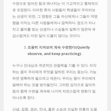
수련으로 얻어진 힘과 에너지는 더 기교적이고 통제적으
로 조정된다. 이러한 류의 사람들이 학생들이 우러러보
는 선생이 되면, 그 영향은 그들 자신에게나 그들이 악영
향을 끼치는 다른 사람들에게나 끔찍하다. 정도가 지나
치고 물의를 빚는 선생이나 스승들의 일화가 많은데 유
감스럽게도 이런 일이 드물지 않다는 것이다.
조용히
지켜보며
계속
수련한다
(
Quietly
observe, and keep practicing).
누구나 인내심과 객관적인 관찰력을 기를 수 있다. 자각
하는 몸이 우리에게 무엇을 말하든 우리는 듣는다. 가능
하면 명확하게 들으려고 애쓴다. 우리는 몸이 우리에게
말해야 하는 것을 받아들인다. 그러한 감각으로 알아차
림과 함께 수련을 계속해 나가며 자연스럽게 변화가 일
어나도록 한다.
신념, 집중, 겸손, 인내, 좋은 스승과 건실한 전통의 도움