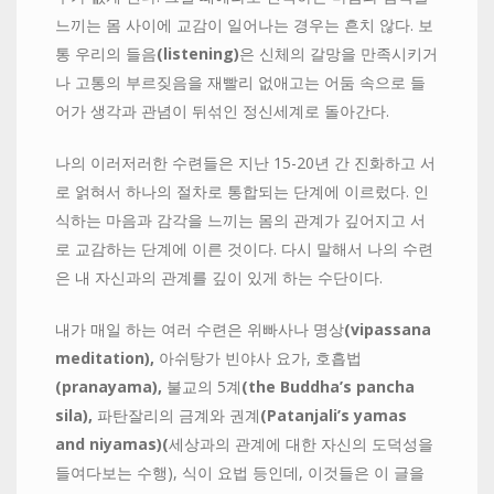
느끼는 몸 사이에 교감이 일어나는 경우는 흔치 않다. 보
통 우리의 들음
(listening)
은 신체의 갈망을 만족시키거
나 고통의 부르짖음을 재빨리 없애고는 어둠 속으로 들
어가 생각과 관념이 뒤섞인 정신세계로 돌아간다.
나의 이러저러한 수련들은 지난 15-20년 간 진화하고 서
로 얽혀서 하나의 절차로 통합되는 단계에 이르렀다. 인
식하는 마음과 감각을 느끼는 몸의 관계가 깊어지고 서
로 교감하는 단계에 이른 것이다. 다시 말해서 나의 수련
은 내 자신과의 관계를 깊이 있게 하는 수단이다.
내가 매일 하는 여러 수련은 위빠사나 명상
(vipassana
meditation),
아쉬탕가 빈야사 요가, 호흡법
(pranayama),
불교의 5계
(the Buddha’s pancha
sila),
파탄잘리의 금계와 권계
(Patanjali’s yamas
and niyamas)(
세상과의 관계에 대한 자신의 도덕성을
들여다보는 수행), 식이 요법 등인데, 이것들은 이 글을