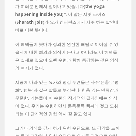
가 여러분 안에서 일어나고 있습니다(
the
yoga
happening
inside
you
).”. 이 말은 샤랏 조이스
(
Sharath
Jois
)가 요가 컨퍼런스에서 자주 하는 말인데
바로 이런 뜻이다.
이 혜택들이 붓다가 정의한 완전한 해탈로 이어질 수 있
을지에 대한 회의와 의심이 든다고 하더라도 이 혜택들
은 실제로 있으며 오랜 수련과 함께 증강하는 것은 의심
의 여지가 없다.
시중에 나와 있는 요가와 명상 수련들은 자주“은총”, “평
화”, 행복”과 같은 말들로 부각된다. 한층 깊은 만족감과
꾸준함, 기능들이 이 수련의 장기적인 결과임에는 의심
이 없다. 우리는 수련하면서 문득문득 행복에 젖고 도취
되는 이 단기적인 경험 역시 잘 알고 있다.
그러나 의식을 깊게 하기 위한 수단으로, 또 감각을 느끼
는 몸과 교감하기 위한 수단으로 요가를 진정으로 수련