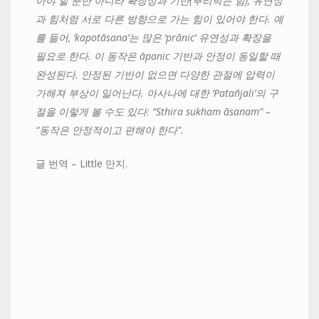
아야 할 뿐만 아니라 확장성과 기반
(
뿌리박는 힘
),
유연성
과 힘처럼 서로 다른 방향으로 가는 힘이 있어야 한다
.
예
를 들어
, ‘kapot
ā
sana’
는 많은
‘pr
ā
nic’
유연성과 확장을
필요로 한다
.
이 동작은
ā
panic
기반과 안정이 동일할 때
완성된다
.
안정된 기반이 없으면 다양한 관절에 압력이
가해져 부상이 일어난다
.
아사나에 대한
‘Patañjali’
의 구
절을 이렇게 볼 수도 있다
:
“
Sthira sukham
ā
sanam
” –
“
동작은 안정적이고 편해야 한다
”.
글 번역 – Little 만지.