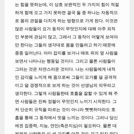
는 힘을 뜻하는데
,
이 상호 보완적인 두 가지의 힘이 적절
하게 함께 오고 가지 못하면 결국 둘 중 하나는 자동적으
로 몸의 관절을 다치게 하는 방향으로 가게 된다
.
이것은
많은 사람들이 요가 동작이 무엇인지에 대해 아주 외적
인 부분에 관심이 많고
,
그래서 그 동작이 어떻게 보여야
만 한다는 그들의 생각대로 몸을 만들려고 하기 때문에
종종 일어난다
.
아마 잡지를 보거나 매트 위의 옆 사람을
보면서 나타나는 행동일 것이다
.
그리고 물론 사람들이
그러는 것은 자연스러운 것이다
.
나는 사람들에게 내적
인 감각을 느끼게 해 줌으로써 그들이 요가를 덜 공격적
이고 덜 경쟁적으로 보게 하는 것이 선생님의 의무라고
생각한다
.
그렇게 사람들한테 호흡을 잘할 수 있게 해 주
면 사람들은 진짜 정렬이 무엇인지 느끼기 시작한다
.
그
저 단순히 규칙을 따르는 것이 아니라 뻣뻣하더라도 호
흡을 통해 그 동작에서 멋을 느끼는 것이다
.
그러나 당신
에겐 집중력
,
지능
,
연민
(
측은지심
)
이 필요하다
.
물론 대
부분의 사람들은 이 세 가지를 아무 것도 갖고 있지 않다
.