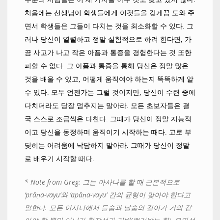
처음에는 선생님이 학생들에게 이것들을 갖게끔 도와 주
면서 학생들은 그들이 다치는 것을 최소화할 수 있다
.
그
러나 당신이 열렬하고 정말 실험적으로 하려 한다면
,
가
끔 사고가 나고 작은 아픔과 통증을 경험한다는 것 또한
피할 수 없다
.
그 아픔과 통증을 통해 당신은 정말 많은
것을 배울 수 있고
,
어떻게 움직여야 하는지 똑똑하게 알
수 있다
.
모두 언젠가는 그럴 것이지만
,
당신이 수련 중에
다치더라도 당장 멈추지는 말아라
.
모든 초보자들은 결
국 스스로 조금씩은 다친다
.
그때가 당신이 정말 지능적
이고 당신을 동정하며 움직이기 시작하는 때다
.
고로 부
딪히는 어려움에 낙담하지 말아라
.
그때가 당신이 정말
로 배우기 시작할 때다
.
* Note from Greg:
그는 아사나를 할 때 근본적으로
‘pr
āṇ
a-vayu’
와
‘ap
āṇ
a-vayu’
간의 균형이 맞아야 한다고
말한다
.
모든 아사나에서 들숨과 날숨의 길이가 거의 같