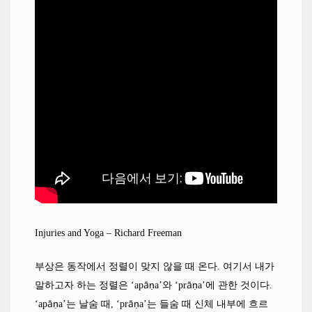
Injuries and Yoga – Richard Freeman
부상은 동작에서 정렬이 맞지 않을 때 온다
.
여기서 내가
āṇ
āṇ
말하고자 하는 정렬은
‘ap
a’
와
‘pr
a’
에 관한 것이다
.
āṇ
āṇ
‘ap
a’
는 날숨 때
, ‘pr
a’
는 들숨 때 신체 내부에 흐르