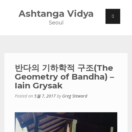
Ashtanga Vidya
Seoul
반다의 기하학적 구조(The
Geometry of Bandha) –
Iain Grysak
Posted on
5월 7, 2017
by
Greg Steward