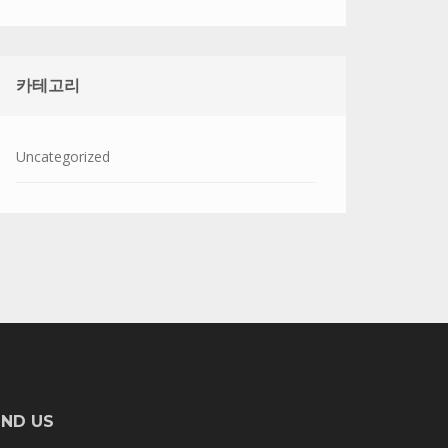
카테고리
Uncategorized
IND US