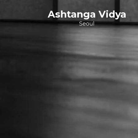
Ashtanga Vidya
Seoul